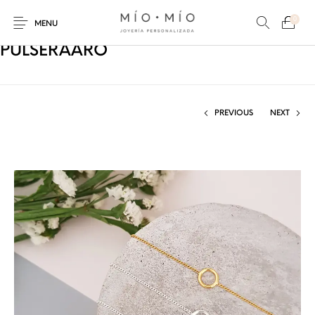
0
MENU
PULSERAARO
PREVIOUS
NEXT
COLLARES
PULSERAS
Nuevos Productos
HOMBRES
PERSONALIZADOS
PERSONALIZADAS
PARA MAMÁ
PARA PAPÁ
PARA PAREJAS
ANILLOS