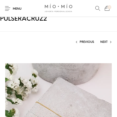
0
MENU
PULSERACRUZ2
PREVIOUS
NEXT
COLLARES
PULSERAS
Nuevos Productos
HOMBRES
PERSONALIZADOS
PERSONALIZADAS
PARA MAMÁ
PARA PAPÁ
PARA PAREJAS
ANILLOS