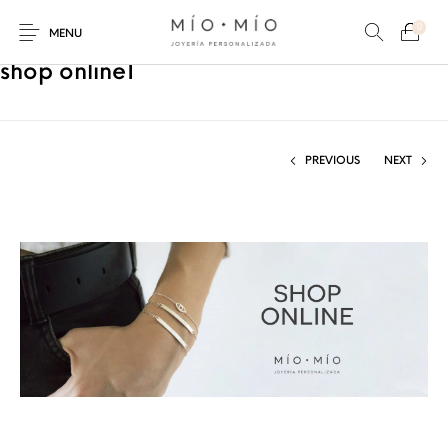
0
MENU
shop online1
PREVIOUS
NEXT
COLLARES
PULSERAS
Nuevos Productos
HOMBRES
PERSONALIZADOS
PERSONALIZADAS
PARA MAMÁ
PARA PAPÁ
PARA PAREJAS
ANILLOS