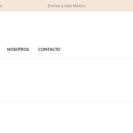
om
Envíos a todo México
NOSOTROS
CONTACTO
PARA MAMÁ
PA
RAS
HOMBRES
IZADAS