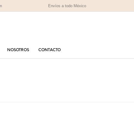
om
Envíos a todo México
NOSOTROS
CONTACTO
PARA MAMÁ
PA
RAS
HOMBRES
IZADAS