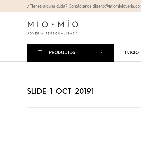
¿Tienes alguna duda? Contáctanos diseno@miomiojoyeria.c
PRODUCTOS
INICIO
COLLARES
PULSE
Nuevos Productos
PERSONALIZADOS
PERSONAL
SLIDE-1-OCT-20191