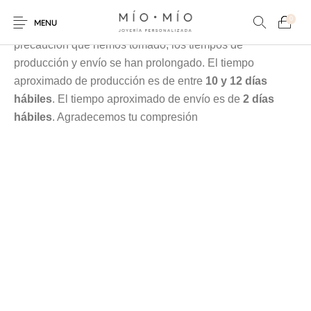
Cada pieza es elaborada en nuestra taller especialmente
0
MENU
para tí, debido a la contingencia y a las medidas de
precaución que hemos tomado, los tiempos de
producción y envío se han prolongado. El tiempo
aproximado de producción es de entre
10 y 12 días
hábiles
. El tiempo aproximado de envío es de
2 días
hábiles
. Agradecemos tu compresión
COLLARES
PULSERAS
Nuevos Productos
HOMBRES
PERSONALIZADOS
PERSONALIZADAS
PARA MAMÁ
PARA PAPÁ
PARA PAREJAS
ANILLOS