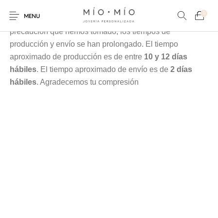
Cada pieza es elaborada en nuestra taller especialmente
0
MENU
para tí, debido a la contingencia y a las medidas de
precaución que hemos tomado, los tiempos de
producción y envío se han prolongado. El tiempo
aproximado de producción es de entre
10 y 12 días
hábiles
. El tiempo aproximado de envío es de
2 días
hábiles
. Agradecemos tu compresión
COLLARES
PULSERAS
Nuevos Productos
HOMBRES
PERSONALIZADOS
PERSONALIZADAS
PARA MAMÁ
PARA PAPÁ
PARA PAREJAS
ANILLOS