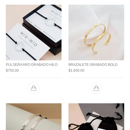
PULSERA ARO GRABADO HILO
BRAZALETE GRABADO BOLD
$
750.00
$
1,650.00