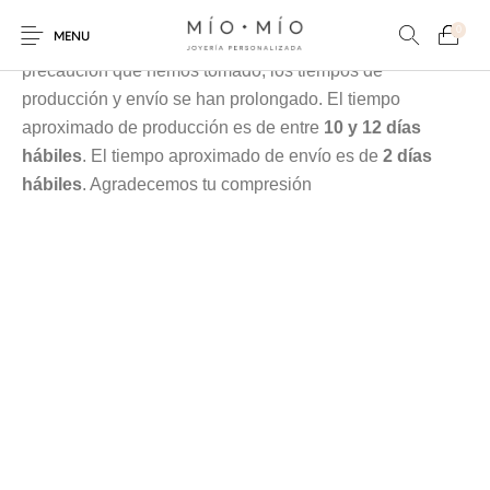
Cada pieza es elaborada en nuestra taller especialmente
0
MENU
para tí, debido a la contingencia y a las medidas de
precaución que hemos tomado, los tiempos de
producción y envío se han prolongado. El tiempo
aproximado de producción es de entre
10 y 12 días
hábiles
. El tiempo aproximado de envío es de
2 días
hábiles
. Agradecemos tu compresión
COLLARES
PULSERAS
Nuevos Productos
HOMBRES
PERSONALIZADOS
PERSONALIZADAS
PARA MAMÁ
PARA PAPÁ
PARA PAREJAS
ANILLOS