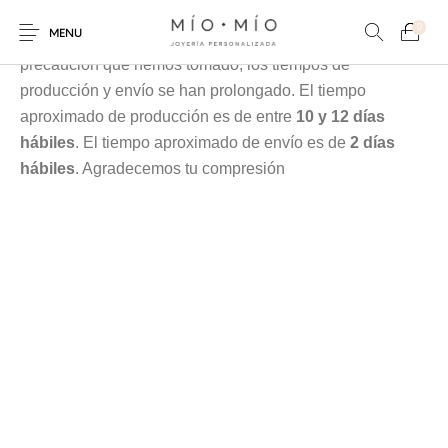
Cada pieza es elaborada en nuestra taller especialmente
0
MENU
para tí, debido a la contingencia y a las medidas de
precaución que hemos tomado, los tiempos de
producción y envío se han prolongado. El tiempo
aproximado de producción es de entre
10 y 12 días
hábiles
. El tiempo aproximado de envío es de
2 días
hábiles
. Agradecemos tu compresión
COLLARES
PULSERAS
Nuevos Productos
HOMBRES
PERSONALIZADOS
PERSONALIZADAS
PARA MAMÁ
PARA PAPÁ
PARA PAREJAS
ANILLOS