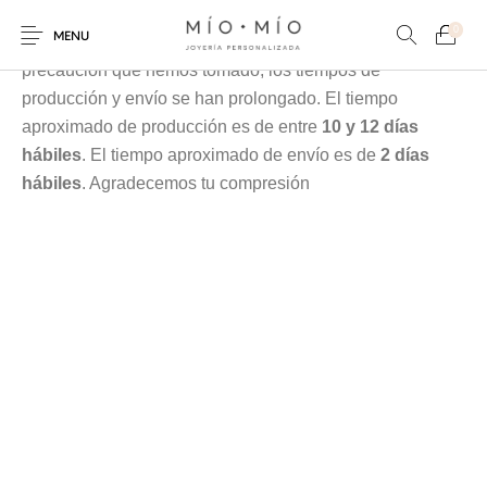
Cada pieza es elaborada en nuestra taller especialmente
0
MENU
para tí, debido a la contingencia y a las medidas de
precaución que hemos tomado, los tiempos de
producción y envío se han prolongado. El tiempo
aproximado de producción es de entre
10 y 12 días
hábiles
. El tiempo aproximado de envío es de
2 días
hábiles
. Agradecemos tu compresión
COLLARES
PULSERAS
Nuevos Productos
HOMBRES
PERSONALIZADOS
PERSONALIZADAS
PARA MAMÁ
PARA PAPÁ
PARA PAREJAS
ANILLOS