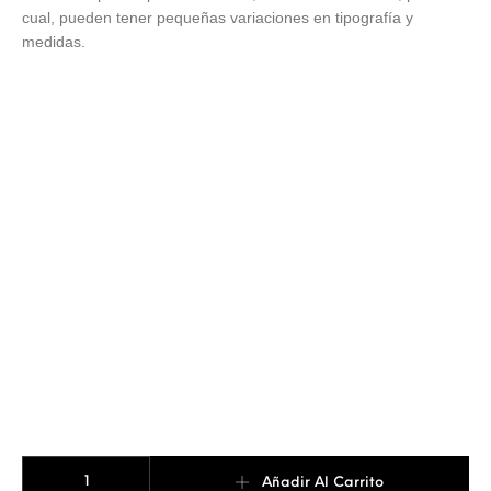
cual, pueden tener pequeñas variaciones en tipografía y
medidas.
PISACORBATAS BOLD CALADO cantidad
Añadir Al Carrito