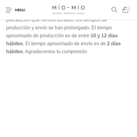
Cada pieza es elaborada en nuestra taller especialmente
0
MENU
para tí, debido a la contingencia y a las medidas de
precaución que hemos tomado, los tiempos de
producción y envío se han prolongado. El tiempo
aproximado de producción es de entre
10 y 12 días
hábiles
. El tiempo aproximado de envío es de
2 días
hábiles
. Agradecemos tu compresión
COLLARES
PULSERAS
Nuevos Productos
HOMBRES
PERSONALIZADOS
PERSONALIZADAS
PARA MAMÁ
PARA PAPÁ
PARA PAREJAS
ANILLOS