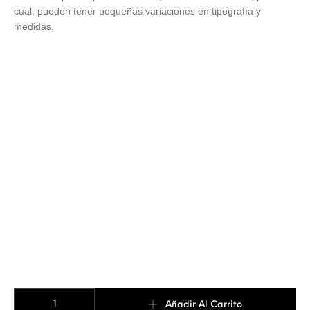
cual, pueden tener pequeñas variaciones en tipografía y
medidas.
PISACORBATAS SERIF CALADO cantidad
Añadir Al Carrito