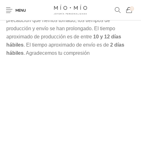
Cada pieza es elaborada en nuestra taller especialmente
0
MENU
para tí, debido a la contingencia y a las medidas de
precaución que hemos tomado, los tiempos de
producción y envío se han prolongado. El tiempo
aproximado de producción es de entre
10 y 12 días
hábiles
. El tiempo aproximado de envío es de
2 días
hábiles
. Agradecemos tu compresión
COLLARES
PULSERAS
Nuevos Productos
HOMBRES
PERSONALIZADOS
PERSONALIZADAS
PARA MAMÁ
PARA PAPÁ
PARA PAREJAS
ANILLOS