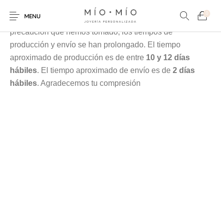
Cada pieza es elaborada en nuestra taller especialmente
0
MENU
para tí, debido a la contingencia y a las medidas de
precaución que hemos tomado, los tiempos de
producción y envío se han prolongado. El tiempo
aproximado de producción es de entre
10 y 12 días
hábiles
. El tiempo aproximado de envío es de
2 días
hábiles
. Agradecemos tu compresión
COLLARES
PULSERAS
Nuevos Productos
HOMBRES
PERSONALIZADOS
PERSONALIZADAS
PARA MAMÁ
PARA PAPÁ
PARA PAREJAS
ANILLOS