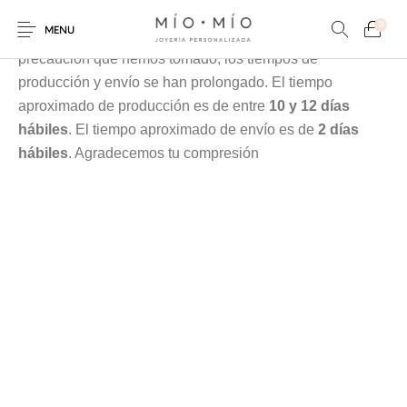
Cada pieza es elaborada en nuestra taller especialmente
0
MENU
para tí, debido a la contingencia y a las medidas de
precaución que hemos tomado, los tiempos de
producción y envío se han prolongado. El tiempo
aproximado de producción es de entre
10 y 12 días
hábiles
. El tiempo aproximado de envío es de
2 días
hábiles
. Agradecemos tu compresión
COLLARES
PULSERAS
Nuevos Productos
HOMBRES
PERSONALIZADOS
PERSONALIZADAS
PARA MAMÁ
PARA PAPÁ
PARA PAREJAS
ANILLOS