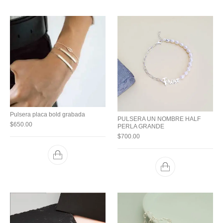
Pulsera placa bold grabada
PULSERA UN NOMBRE HALF
$
650.00
PERLA GRANDE
$
700.00