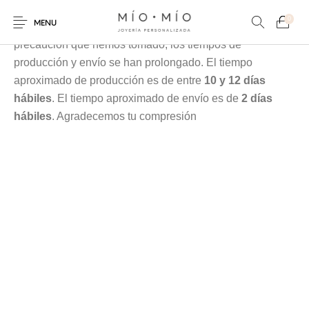
Cada pieza es elaborada en nuestra taller especialmente
0
MENU
para tí, debido a la contingencia y a las medidas de
precaución que hemos tomado, los tiempos de
producción y envío se han prolongado. El tiempo
aproximado de producción es de entre
10 y 12 días
hábiles
. El tiempo aproximado de envío es de
2 días
hábiles
. Agradecemos tu compresión
COLLARES
PULSERAS
Nuevos Productos
HOMBRES
PERSONALIZADOS
PERSONALIZADAS
PARA MAMÁ
PARA PAPÁ
PARA PAREJAS
ANILLOS