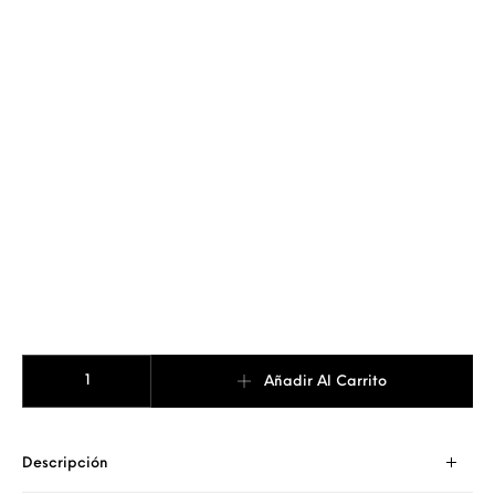
SET BRAZALETES ACERO INOXIDABLE cantidad
Añadir Al Carrito
Descripción