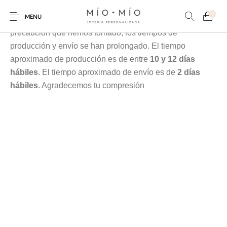
Cada pieza es elaborada en nuestra taller especialmente
0
MENU
para tí, debido a la contingencia y a las medidas de
precaución que hemos tomado, los tiempos de
producción y envío se han prolongado. El tiempo
aproximado de producción es de entre
10 y 12 días
hábiles
. El tiempo aproximado de envío es de
2 días
hábiles
. Agradecemos tu compresión
COLLARES
PULSERAS
Nuevos Productos
HOMBRES
PERSONALIZADOS
PERSONALIZADAS
PARA MAMÁ
PARA PAPÁ
PARA PAREJAS
ANILLOS