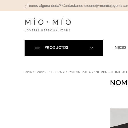
¿Tienes alguna duda? Contáctanos diseno@miomiojoyeria.c
PRODUCTOS
INICIO
COLLARES
PULSE
Nuevos Productos
Inicio
/
Tienda
/
PULSERAS PERSONALIZADAS
/
NOMBRES E INICIAL
PERSONALIZADOS
PERSONAL
NOMB