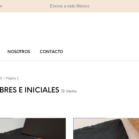
om
Envíos a todo México
NOSOTROS
CONTACTO
PARA MAMÁ
PA
RAS
HOMBRES
ES
/
Página 2
IZADAS
RES E INICIALES
13 items