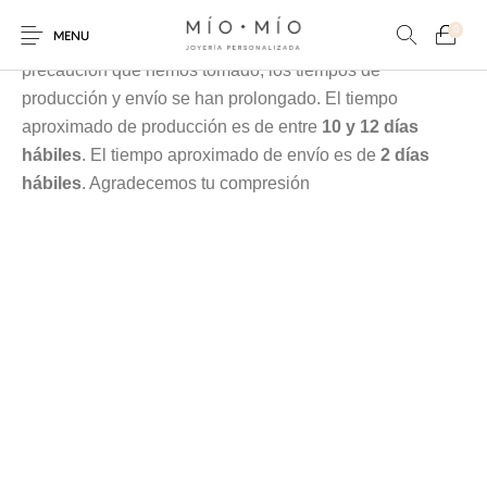
Cada pieza es elaborada en nuestra taller especialmente
0
MENU
para tí, debido a la contingencia y a las medidas de
precaución que hemos tomado, los tiempos de
producción y envío se han prolongado. El tiempo
aproximado de producción es de entre
10 y 12 días
hábiles
. El tiempo aproximado de envío es de
2 días
hábiles
. Agradecemos tu compresión
COLLARES
PULSERAS
Nuevos Productos
HOMBRES
PERSONALIZADOS
PERSONALIZADAS
PARA MAMÁ
PARA PAPÁ
PARA PAREJAS
ANILLOS