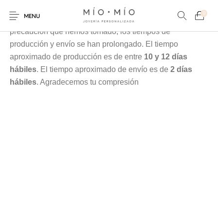
Cada pieza es elaborada en nuestra taller especialmente
0
MENU
para tí, debido a la contingencia y a las medidas de
precaución que hemos tomado, los tiempos de
producción y envío se han prolongado. El tiempo
aproximado de producción es de entre
10 y 12 días
hábiles
. El tiempo aproximado de envío es de
2 días
hábiles
. Agradecemos tu compresión
COLLARES
PULSERAS
Nuevos Productos
HOMBRES
PERSONALIZADOS
PERSONALIZADAS
PARA MAMÁ
PARA PAPÁ
PARA PAREJAS
ANILLOS