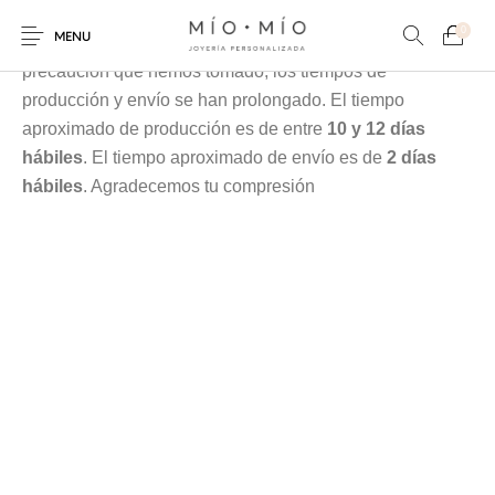
Cada pieza es elaborada en nuestra taller especialmente
0
MENU
para tí, debido a la contingencia y a las medidas de
precaución que hemos tomado, los tiempos de
producción y envío se han prolongado. El tiempo
aproximado de producción es de entre
10 y 12 días
hábiles
. El tiempo aproximado de envío es de
2 días
hábiles
. Agradecemos tu compresión
COLLARES
PULSERAS
Nuevos Productos
HOMBRES
PERSONALIZADOS
PERSONALIZADAS
PARA MAMÁ
PARA PAPÁ
PARA PAREJAS
ANILLOS