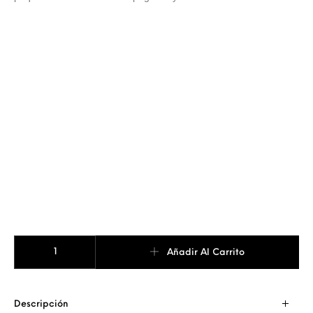
COLLAR ARO GRABADO + ZIRCONIA cantidad
Añadir Al Carrito
Descripción