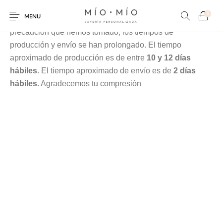
Cada pieza es elaborada en nuestra taller especialmente
0
MENU
para tí, debido a la contingencia y a las medidas de
precaución que hemos tomado, los tiempos de
producción y envío se han prolongado. El tiempo
aproximado de producción es de entre
10 y 12 días
hábiles
. El tiempo aproximado de envío es de
2 días
hábiles
. Agradecemos tu compresión
COLLARES
PULSERAS
Nuevos Productos
HOMBRES
PERSONALIZADOS
PERSONALIZADAS
PARA MAMÁ
PARA PAPÁ
PARA PAREJAS
ANILLOS