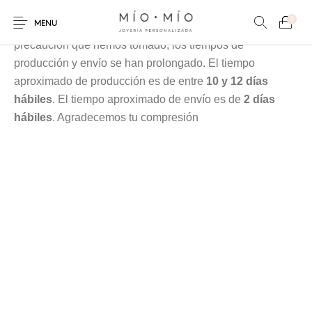
Cada pieza es elaborada en nuestra taller especialmente
0
MENU
para tí, debido a la contingencia y a las medidas de
precaución que hemos tomado, los tiempos de
producción y envío se han prolongado. El tiempo
aproximado de producción es de entre
10 y 12 días
hábiles
. El tiempo aproximado de envío es de
2 días
hábiles
. Agradecemos tu compresión
COLLARES
PULSERAS
Nuevos Productos
HOMBRES
PERSONALIZADOS
PERSONALIZADAS
PARA MAMÁ
PARA PAPÁ
PARA PAREJAS
ANILLOS