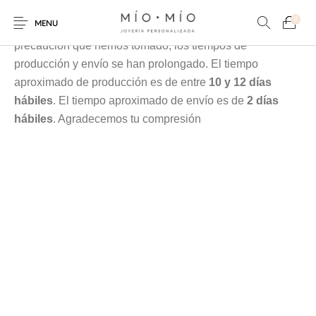
Cada pieza es elaborada en nuestra taller especialmente
0
MENU
para tí, debido a la contingencia y a las medidas de
precaución que hemos tomado, los tiempos de
producción y envío se han prolongado. El tiempo
aproximado de producción es de entre
10 y 12 días
hábiles
. El tiempo aproximado de envío es de
2 días
hábiles
. Agradecemos tu compresión
COLLARES
PULSERAS
Nuevos Productos
HOMBRES
PERSONALIZADOS
PERSONALIZADAS
PARA MAMÁ
PARA PAPÁ
PARA PAREJAS
ANILLOS