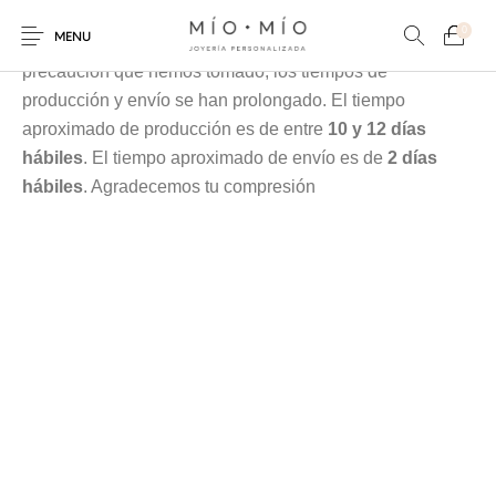
Cada pieza es elaborada en nuestra taller especialmente
0
MENU
para tí, debido a la contingencia y a las medidas de
precaución que hemos tomado, los tiempos de
producción y envío se han prolongado. El tiempo
aproximado de producción es de entre
10 y 12 días
hábiles
. El tiempo aproximado de envío es de
2 días
hábiles
. Agradecemos tu compresión
COLLARES
PULSERAS
Nuevos Productos
HOMBRES
PERSONALIZADOS
PERSONALIZADAS
PARA MAMÁ
PARA PAPÁ
PARA PAREJAS
ANILLOS