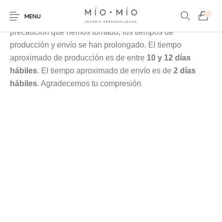
Cada pieza es elaborada en nuestra taller especialmente
0
MENU
para tí, debido a la contingencia y a las medidas de
precaución que hemos tomado, los tiempos de
producción y envío se han prolongado. El tiempo
aproximado de producción es de entre
10 y 12 días
hábiles
. El tiempo aproximado de envío es de
2 días
hábiles
. Agradecemos tu compresión
COLLARES
PULSERAS
Nuevos Productos
HOMBRES
PERSONALIZADOS
PERSONALIZADAS
PARA MAMÁ
PARA PAPÁ
PARA PAREJAS
ANILLOS