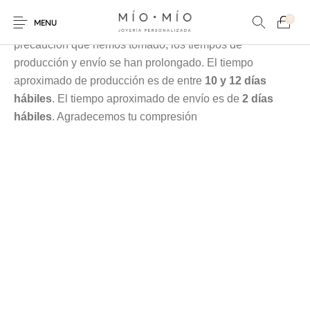
Cada pieza es elaborada en nuestra taller especialmente
0
MENU
para tí, debido a la contingencia y a las medidas de
precaución que hemos tomado, los tiempos de
producción y envío se han prolongado. El tiempo
aproximado de producción es de entre
10 y 12 días
hábiles
. El tiempo aproximado de envío es de
2 días
hábiles
. Agradecemos tu compresión
COLLARES
PULSERAS
Nuevos Productos
HOMBRES
PERSONALIZADOS
PERSONALIZADAS
PARA MAMÁ
PARA PAPÁ
PARA PAREJAS
ANILLOS