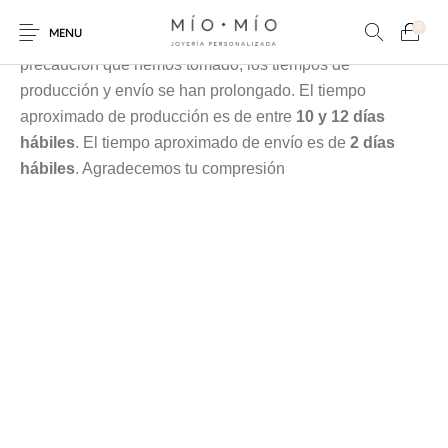
Cada pieza es elaborada en nuestra taller especialmente
0
MENU
para tí, debido a la contingencia y a las medidas de
precaución que hemos tomado, los tiempos de
producción y envío se han prolongado. El tiempo
aproximado de producción es de entre
10 y 12 días
hábiles
. El tiempo aproximado de envío es de
2 días
hábiles
. Agradecemos tu compresión
COLLARES
PULSERAS
Nuevos Productos
HOMBRES
PERSONALIZADOS
PERSONALIZADAS
PARA MAMÁ
PARA PAPÁ
PARA PAREJAS
ANILLOS