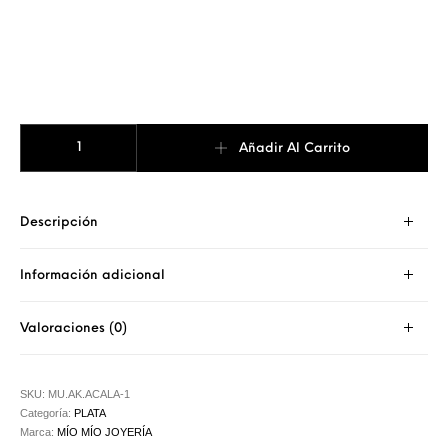
ANILLO NOMBRE BOLD CALADO cantidad
Añadir Al Carrito
Descripción
Información adicional
Valoraciones (0)
SKU:
MU.AK.ACALA-1
Categoría:
PLATA
Marca:
MÍO MÍO JOYERÍA